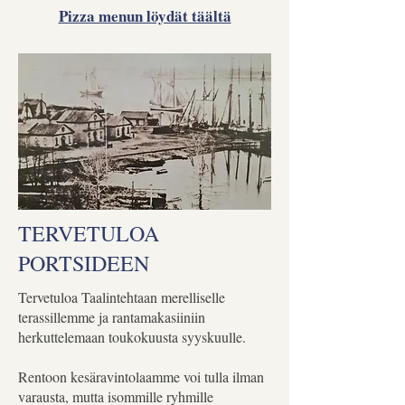
Pizza menun löydät täältä
TERVETULOA
PORTSIDEEN
Tervetuloa Taalintehtaan merelliselle
terassillemme ja rantamakasiiniin
herkuttelemaan toukokuusta syyskuulle.
Rentoon kesäravintolaamme voi tulla ilman
varausta, mutta isommille ryhmille